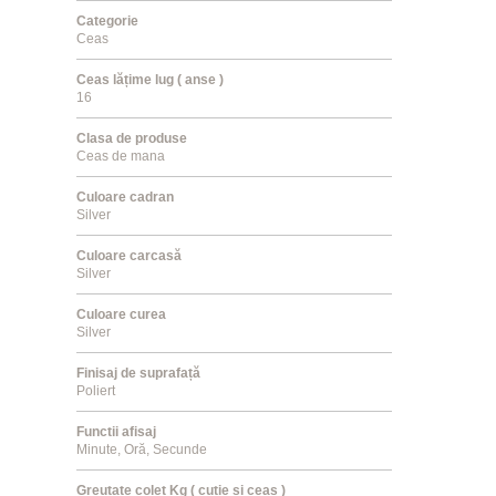
Categorie
Ceas
Ceas lățime lug ( anse )
16
Clasa de produse
Ceas de mana
Culoare cadran
Silver
Culoare carcasă
Silver
Culoare curea
Silver
Finisaj de suprafață
Poliert
Functii afisaj
Minute, Oră, Secunde
Greutate colet Kg ( cutie și ceas )