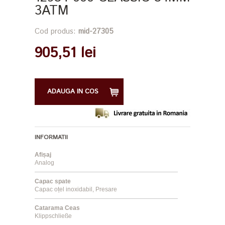
3ATM
Cod produs:
mid-27305
905,51 lei
ADAUGA IN COS
INFORMATII
Afișaj
Analog
Capac spate
Capac oțel inoxidabil, Presare
Catarama Ceas
Klippschließe