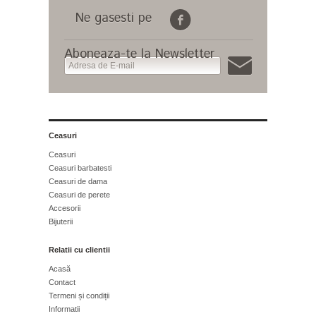
Ne gasesti pe
Aboneaza-te la Newsletter
Ceasuri
Ceasuri
Ceasuri barbatesti
Ceasuri de dama
Ceasuri de perete
Accesorii
Bijuterii
Relatii cu clientii
Acasă
Contact
Termeni și condiții
Informatii