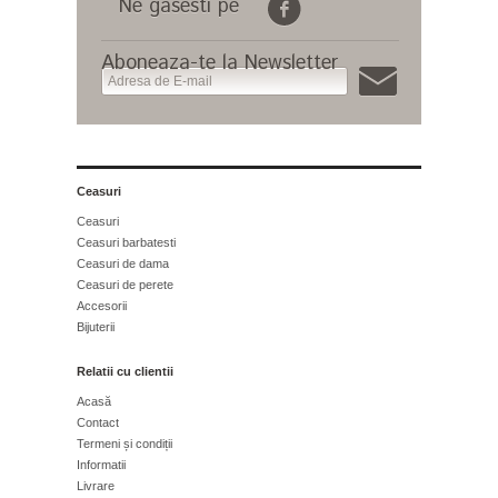
Ne gasesti pe
Aboneaza-te la Newsletter
Ceasuri
Ceasuri
Ceasuri barbatesti
Ceasuri de dama
Ceasuri de perete
Accesorii
Bijuterii
Relatii cu clientii
Acasă
Contact
Termeni și condiții
Informatii
Livrare