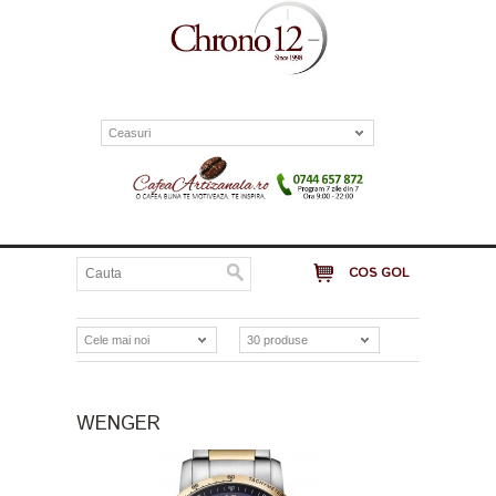
Ceasuri
COS GOL
Cele mai noi
30 produse
WENGER