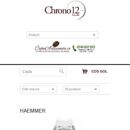
Ceasuri
COS GOL
Cele mai noi
30 produse
HAEMMER