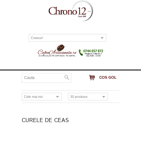
Ceasuri
COS GOL
Cele mai noi
30 produse
CURELE DE CEAS