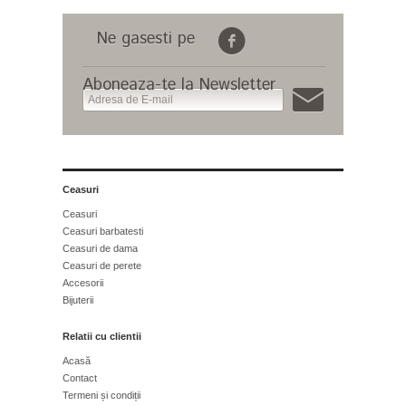
Ne gasesti pe
Aboneaza-te la Newsletter
Ceasuri
Ceasuri
Ceasuri barbatesti
Ceasuri de dama
Ceasuri de perete
Accesorii
Bijuterii
Relatii cu clientii
Acasă
Contact
Termeni și condiții