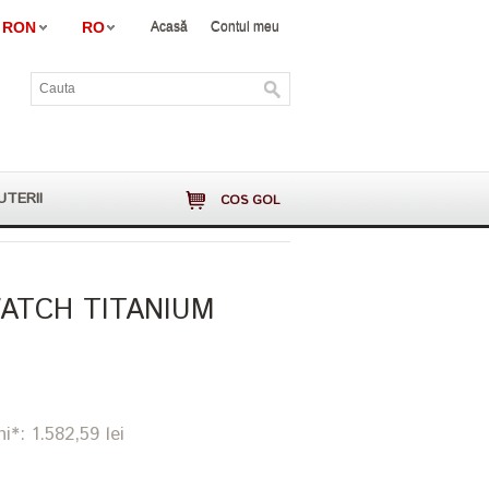
RON
RO
Acasă
Contul meu
UTERII
COS GOL
WATCH TITANIUM
i*: 1.582,59 lei