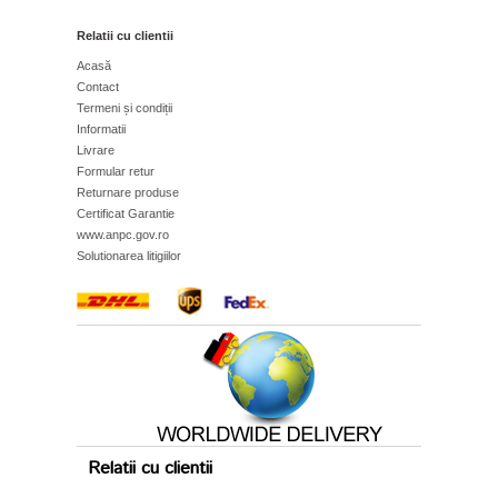
Relatii cu clientii
Acasă
Contact
Termeni și condiții
Informatii
Livrare
Formular retur
Returnare produse
Certificat Garantie
www.anpc.gov.ro
Solutionarea litigiilor
Relatii cu clientii