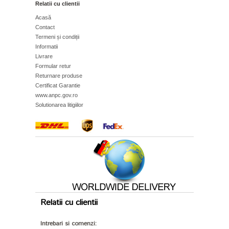
Relatii cu clientii
Acasă
Contact
Termeni și condiții
Informatii
Livrare
Formular retur
Returnare produse
Certificat Garantie
www.anpc.gov.ro
Solutionarea litigiilor
Relatii cu clientii
Intrebari si comenzi: