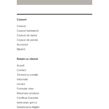
Ceasuri
Ceasuri
Ceasuri barbatesti
Ceasuri de dama
Ceasuri de perete
Accesorii
Bijuterii
Relatii cu clientii
Acasă
Contact
Termeni și condiții
Informatii
Livrare
Formular retur
Returnare produse
Certificat Garantie
www.anpc.gov.ro
Solutionarea litigiilor