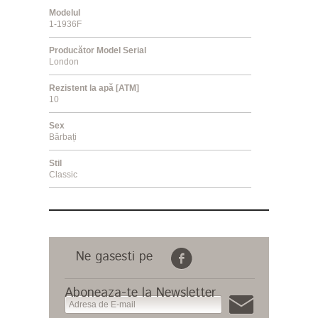
Modelul
1-1936F
Producător Model Serial
London
Rezistent la apă [ATM]
10
Sex
Bărbați
Stil
Classic
Ne gasesti pe
Aboneaza-te la Newsletter