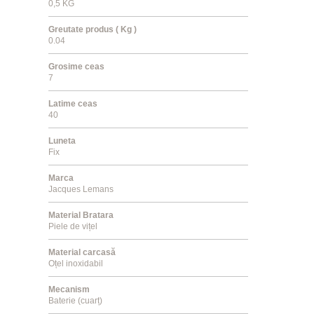
0,5 KG
Greutate produs ( Kg )
0.04
Grosime ceas
7
Latime ceas
40
Luneta
Fix
Marca
Jacques Lemans
Material Bratara
Piele de vițel
Material carcasă
Oțel inoxidabil
Mecanism
Baterie (cuarț)