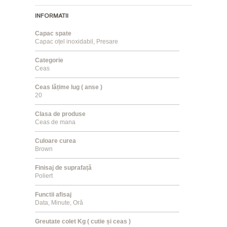
INFORMATII
Capac spate
Capac oțel inoxidabil, Presare
Categorie
Ceas
Ceas lățime lug ( anse )
20
Clasa de produse
Ceas de mana
Culoare curea
Brown
Finisaj de suprafață
Poliert
Functii afisaj
Data, Minute, Oră
Greutate colet Kg ( cutie și ceas )