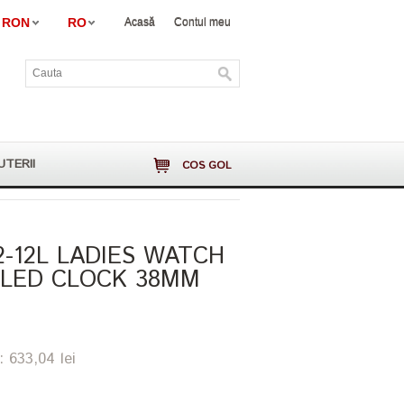
RON
RO
Acasă
Contul meu
UTERII
COS GOL
-12L LADIES WATCH
LLED CLOCK 38MM
: 633,04 lei