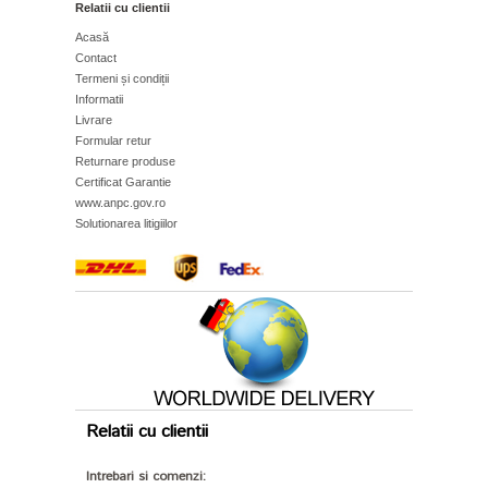
Relatii cu clientii
Acasă
Contact
Termeni și condiții
Informatii
Livrare
Formular retur
Returnare produse
Certificat Garantie
www.anpc.gov.ro
Solutionarea litigiilor
Relatii cu clientii
Intrebari si comenzi: