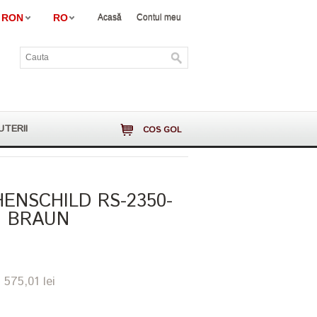
RON
RO
Acasă
Contul meu
UTERII
COS GOL
ENSCHILD RS-2350-
I BRAUN
 575,01 lei