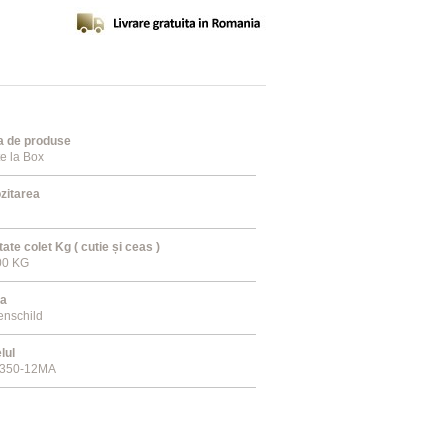
a de produse
te la Box
zitarea
ate colet Kg ( cutie și ceas )
00 KG
a
enschild
lul
350-12MA