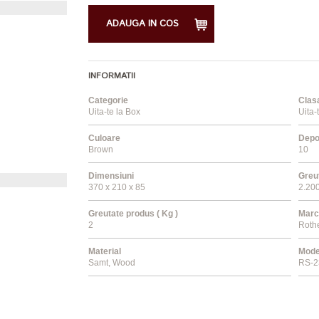
ADAUGA IN COS
INFORMATII
Categorie
Clas
Uita-te la Box
Uita-
Culoare
Depo
Brown
10
Dimensiuni
Greut
370 x 210 x 85
2.20
Greutate produs ( Kg )
Marc
2
Roth
Material
Mode
Samt, Wood
RS-2