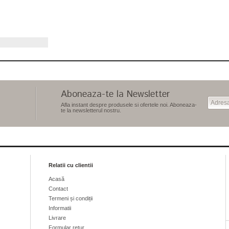
Aboneaza-te la Newsletter
Afla instant despre produsele si ofertele noi. Aboneaza-
te la newsletterul nostru.
Relatii cu clientii
Acasă
Contact
Termeni și condiții
Informatii
Livrare
Formular retur