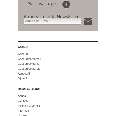
Ne gasesti pe
Aboneaza-te la Newsletter
Ceasuri
Ceasuri
Ceasuri barbatesti
Ceasuri de dama
Ceasuri de perete
Accesorii
Bijuterii
Relatii cu clientii
Acasă
Contact
Termeni și condiții
Informatii
Livrare