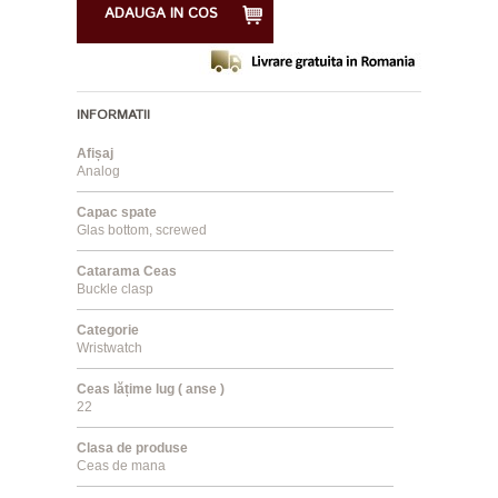
ADAUGA IN COS
INFORMATII
Afișaj
Analog
Capac spate
Glas bottom, screwed
Catarama Ceas
Buckle clasp
Categorie
Wristwatch
Ceas lățime lug ( anse )
22
Clasa de produse
Ceas de mana