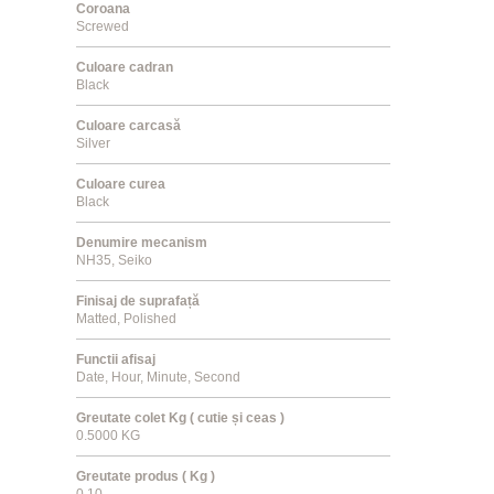
Coroana
Screwed
Culoare cadran
Black
Culoare carcasă
Silver
Culoare curea
Black
Denumire mecanism
NH35, Seiko
Finisaj de suprafață
Matted, Polished
Functii afisaj
Date, Hour, Minute, Second
Greutate colet Kg ( cutie și ceas )
0.5000 KG
Greutate produs ( Kg )
0.10