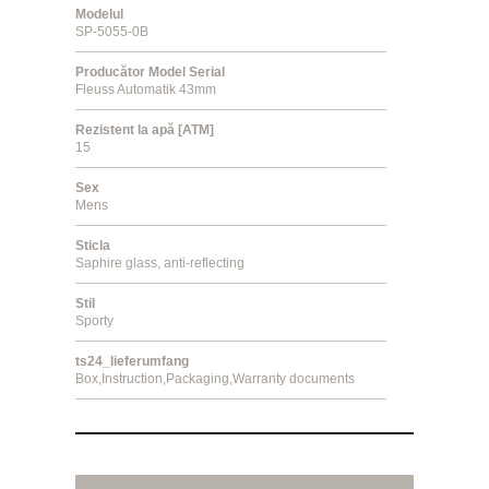
Modelul
SP-5055-0B
Producător Model Serial
Fleuss Automatik 43mm
Rezistent la apă [ATM]
15
Sex
Mens
Sticla
Saphire glass, anti-reflecting
Stil
Sporty
ts24_lieferumfang
Box,Instruction,Packaging,Warranty documents