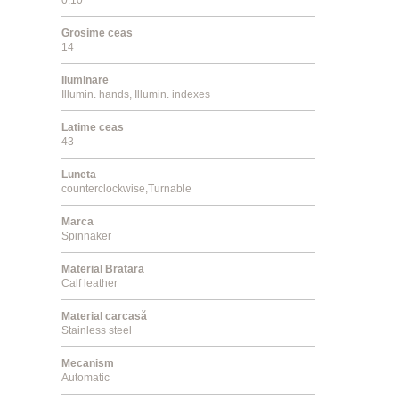
Grosime ceas
14
Iluminare
Illumin. hands, Illumin. indexes
Latime ceas
43
Luneta
counterclockwise,Turnable
Marca
Spinnaker
Material Bratara
Calf leather
Material carcasă
Stainless steel
Mecanism
Automatic