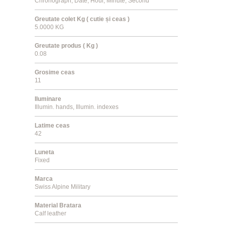
Chronograph, Date, Hour, Minute, Second
Greutate colet Kg ( cutie și ceas )
5.0000 KG
Greutate produs ( Kg )
0.08
Grosime ceas
11
Iluminare
Illumin. hands, Illumin. indexes
Latime ceas
42
Luneta
Fixed
Marca
Swiss Alpine Military
Material Bratara
Calf leather