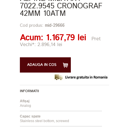
7022.9545 CRONOGRAF
42MM 10ATM
Cod produs:
mid-29666
Acum
: 1.167,79 lei
Pret
Vechi*: 2.896,14 lei
ADAUGA IN COS
INFORMATII
Afișaj
Analog
Capac spate
Stainless steel bottom, screwed