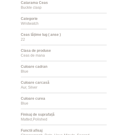
Catarama Ceas
Buckle clasp
Categorie
Wristwatch
Ceas lățime lug ( anse )
22
Clasa de produse
Ceas de mana
Culoare cadran
Blue
Culoare carcasă
Aur, Silver
Culoare curea
Blue
Finisaj de suprafață
Matted,Polished
Functii afisaj